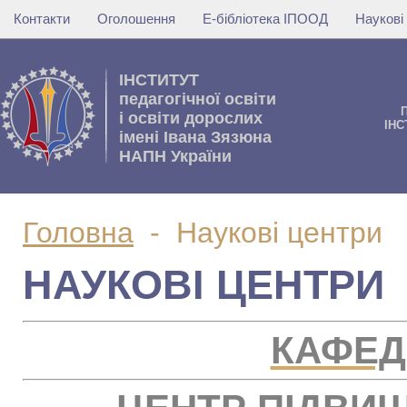
Контакти
Оголошення
Е-бібліотека ІПООД
Наукові
IНСТИТУТ
педагогічної освіти
i освiти дорослих
IНС
імені Івана Зязюна
НАПН України
Головна
-
Наукові центри
НАУКОВІ ЦЕНТРИ
КАФЕД