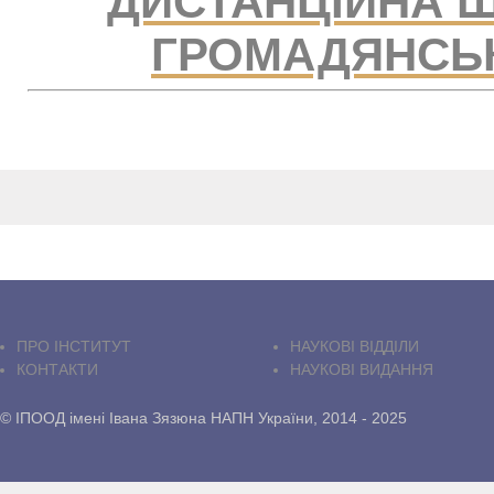
ДИСТАНЦІЙНА Ш
ГРОМАДЯНСЬК
ПРО IНСТИТУТ
НАУКОВІ ВІДДІЛИ
КОНТАКТИ
НАУКОВІ ВИДАННЯ
© ІПООД імені Івана Зязюна НАПН України, 2014 - 2025