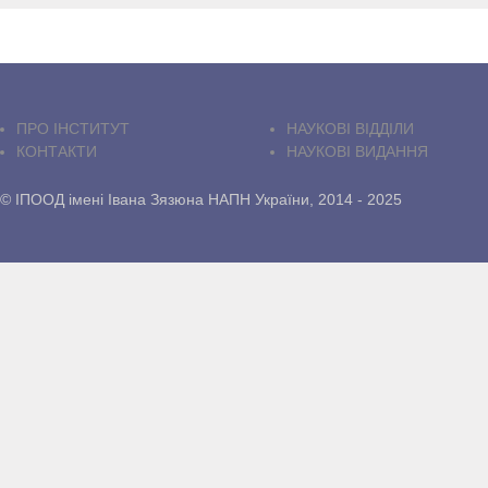
ПРО IНСТИТУТ
НАУКОВІ ВІДДІЛИ
КОНТАКТИ
НАУКОВІ ВИДАННЯ
© ІПООД імені Івана Зязюна НАПН України, 2014 - 2025