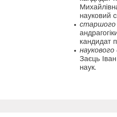
Михайлівна
науковий с
старшого 
андрагогік
кандидат п
наукового
Заєць Іван
наук
.