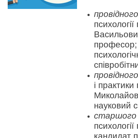
провідног
психології
Васильович
професор; 
психологіч
співробітни
провідног
і практики 
Миколайови
науковий с
старшого 
психології
кандидат п