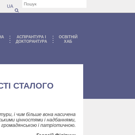
UA
НА
АСПIРАНТУРА I
ОСВІТНІЙ
ДОКТОРАНТУРА
ХАБ
СТІ СТАЛОГО
тури, і чим більше вона насичена
ськими цінностями і надбаннями,
, громадянською і патріотичною.