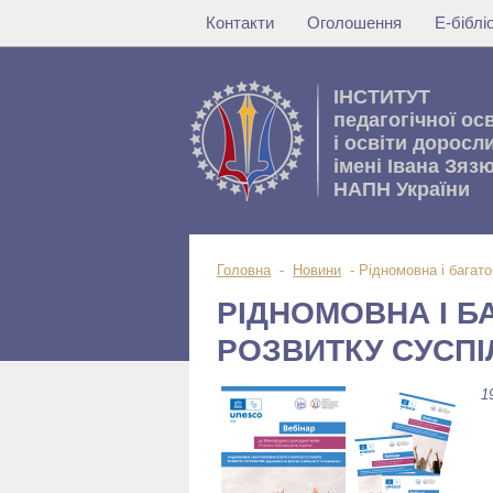
Контакти
Оголошення
Е-бібл
IНСТИТУТ
педагогічної ос
i освiти доросл
імені Івана Зяз
НАПН України
Головна
-
Новини
-
Рідномовна і багато
РІДНОМОВНА І Б
РОЗВИТКУ СУСПІЛ
1