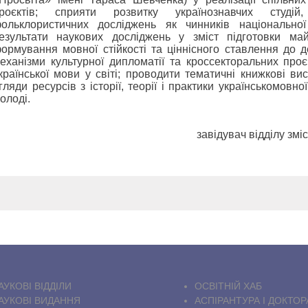
роєктів; сприяти розвитку українознавчих студій,
ольклористичних досліджень як чинників національної
езультати наукових досліджень у зміст підготовки май
ормування мовної стійкості та ціннісного ставлення до 
еханізми культурної дипломатії та кроссекторальних проє
країнської мови у світі; проводити тематичні книжкові вис
гляди ресурсів з історії, теорії і практики українськомовної
олоді.
завідувач відділу зміс
АУКОВІ ВІДДІЛИ
ОСВІТНІЙ ХАБ
АУКОВІ ВИДАННЯ
АСПІРАНТУРА І ДОКТО