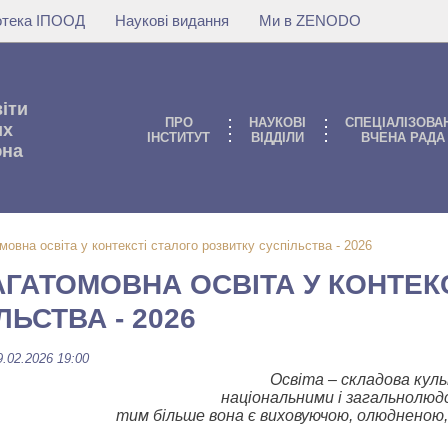
іотека ІПООД
Наукові видання
Ми в ZENODO
віти
ПРО
НАУКОВI
СПЕЦІАЛІЗОВА
их
IНСТИТУТ
ВIДДIЛИ
ВЧЕНА РАДА
юна
мовна освіта у контексті сталого розвитку суспільства - 2026
АГАТОМОВНА ОСВІТА У КОНТЕК
ЬСТВА - 2026
9.02.2026 19:00
Освіта – складова куль
національними і загальнолюд
тим більше вона є виховуючою, олюдненою