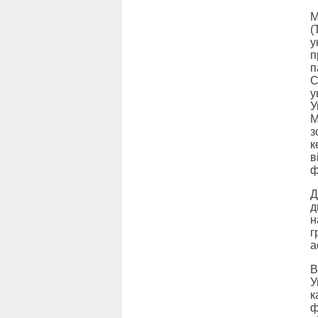
М
(
у
п
п
С
у
У
М
з
к
в
ф
Д
д
н
г
а
В
У
к
ф