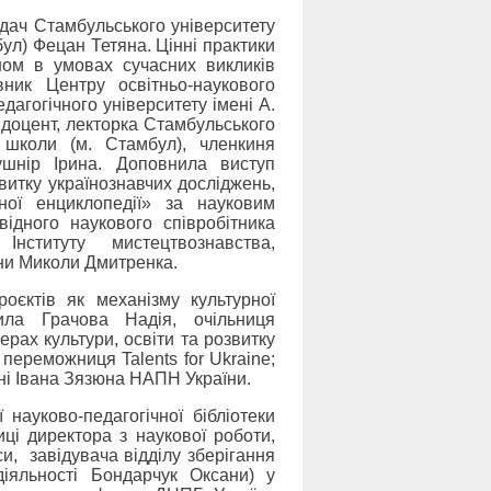
адач Стамбульського університету
бул) Фецан Тетяна. Цінні практики
оном в умовах сучасних викликів
вник Центру освітньо-наукового
агогічного університету імені А.
 доцент, лекторка Стамбульського
ої школи (м. Стамбул), членкиня
ушнір Ірина. Доповнила виступ
итку українознавчих досліджень,
ної енциклопедії» за науковим
відного наукового співробітника
Інституту мистецтвознавства,
їни Миколи Дмитренка.
роєктів як механізму культурної
ила Грачова Надія, очільниця
рах культури, освіти та розвитку
переможниця Talents for Ukraine;
мені Івана Зязюна НАПН України.
науково-педагогічної бібліотеки
ці директора з наукової роботи,
и, завідувача відділу зберігання
діяльності Бондарчук Оксани) у