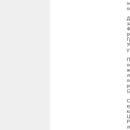
і
о
Д
з
Ф
р
Г
У
у
П
о
ж
л
п
р
(
С
к
к
Ц
Р
л