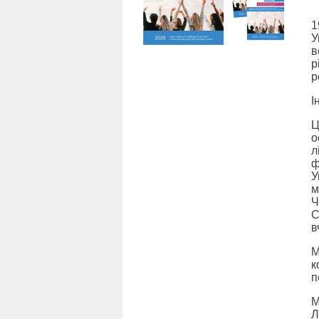
1
У
в
р
р
І
Ц
о
л
ф
У
м
Ч
С
в
М
к
п
М
Л