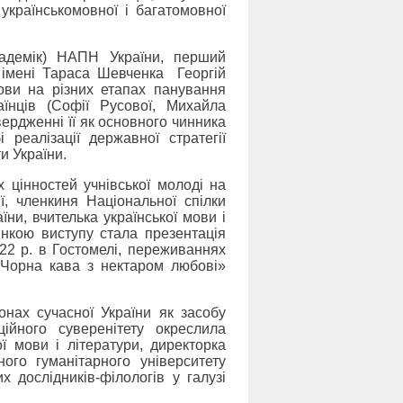
 українськомовної і багатомовної
кадемік) НАПН України, перший
» імені Тараса Шевченка Георгій
мови на різних етапах панування
аїнців (Софії Русової, Михайла
вердженні її як основного чинника
 реалізації державної стратегії
и України.
 цінностей учнівської молоді на
ї, членкиня Національної спілки
їни, вчителька української мови і
инкою виступу стала презентація
022 р. в Гостомелі, переживаннях
ь «Чорна кава з нектаром любові»
іонах сучасної України як засобу
ційного суверенітету окреслила
ї мови і літератури, директорка
ного гуманітарного університету
 дослідників-філологів у галузі