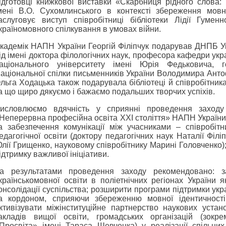
ідготовці книжкової виставки «Скарбниця рідного слова
мені В.О. Сухомлинського в контексті збереження мов
аслуговує виступ співробітниці бібліотеки Лідії Гумен
країномовного спілкування в умовах війни.
кадемік НАПН України Георгій Філіпчук подарував ДНПБ Ук
ід імені доктора філологічних наук, професора кафедри укр
аціонального університету імені Юрія Федьковича, го
аціональної спілки письменників України Володимира Анто
льга Ходацька також подарувала бібліотеці й співробітника
а що щиро дякуємо і бажаємо подальших творчих успіхів.
исловлюємо вдячність у сприянні проведення заход
Неперервна професійна освіта ХХІ століття» НАПН України
а забезпечення комунікації між учасниками – співробітни
едагогічної освіти (доктору педагогічних наук Наталії Філі
лії Грищенко, науковому співробітнику Марині Головченко);
ідтримку важливої ініціативи.
а результатами проведення заходу рекомендовано: за
країнськомовної освіти в поліетнічних регіонах України як
онсолідації суспільства; розширити програми підтримки укра
а кордоном, сприяючи збереженню мовної ідентичності 
ктивізувати міжінституційне партнерство наукових уста
акладів вищої освіти, громадських організацій (зокре
Просвіта» імені Тараса Шевченка) у реалізації спільних