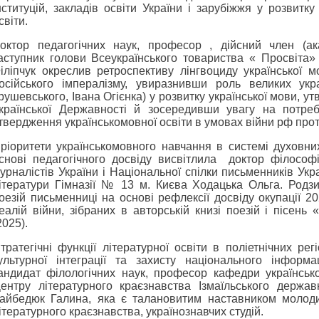
нституцій, закладів освіти України і зарубіжжя у розвитку
світи.
октор педагогічних наук, професор , дійсний член (а
аступник голови Всеукраїнського товариства « Просвіта
іліпчук окреслив ретроспективу лінгвоциду української 
осійського імпералізму, увиразнивши роль великих укр
рушевського, Івана Огієнка) у розвитку української мови, ут
країнської Державності й зосередивши увагу на потребі
твердження українськомовної освіти в умовах війни рф прот
ріоритети українськомовного навчання в системі духовних
снові педагогічного досвіду висвітлила доктор філософі
урналістів України і Національної спілки письменників Укра
ітератури Гімназії № 13 м. Києва Ходацька Ольга. Родз
оезій письменниці на основі рефлексії досвіду окупації 2
еалій війни, зібраних в авторській книзі поезій і пісен
2025).
тратегічні функції літературної освіти в поліетнічних рег
ультурної інтеграції та захисту національного інформа
андидат філологічних наук, професор кафедри українсько
ентру літературного краєзнавства Ізмаїльського держав
айбедюк Галина, яка є талановитим наставником молодих
ітературного краєзнавства, українознавчих студій.