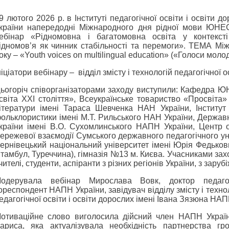
9 лютого 2026 р. в Інституті педагогічної освіти і освіти
країни напередодні Міжнародного дня рідної мови ЮНЕ
ебінар «Рідномовна і багатомовна освіта у контексті 
ідномов’я як чинник стабільності та перемоги». ТЕМА Мі
оку – «Youth voices on multilingual education» («Голоси моло
ніціатори вебінару – відділ змісту і технологій педагогічної 
ьогоріч співорганізаторами заходу виступили: Кафедра
світа ХХІ століття», Всеукраїнське товариство «Просвіта»
ітератури імені Тараса Шевченка НАН України, Інститут 
ольклористики імені М.Т. Рильського НАН України, Державн
країни імені В.О. Сухомлинського НАПН України, Центр о
ережевої взаємодії Сумського державного педагогічного уні
ернівецький національний університет імені Юрія Федьков
тамбул, Туреччина), гімназія №13 м. Києва. Учасниками заход
чителі, студенти, аспіранти з різних регіонів України, з заруб
одерувала вебінар Мирослава Вовк, доктор педагог
ореспондент НАПН України, завідувач відділу змісту і технол
едагогічної освіти і освіти дорослих імені Івана Зязюна НАП
отиваційне слово виголосила дійсний член НАПН України
ариса, яка актуалізувала необхідність партнерства гро