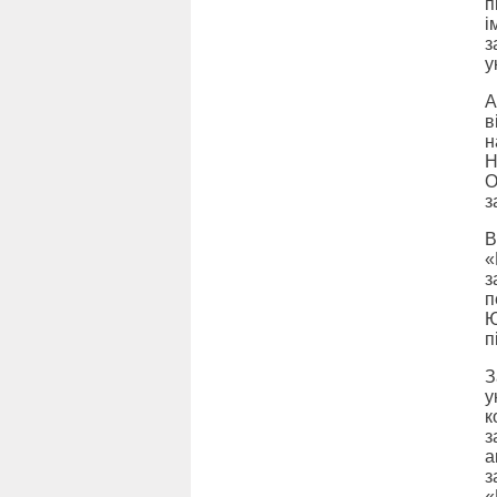
п
і
з
у
А
в
н
Н
О
з
В
«
з
п
Ю
п
З
у
к
з
а
з
«