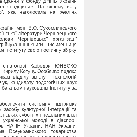
: видання з фонду ДНПБ України
ної спадщини». На окрему вагу
ної, яка наголосила на реаліях
раїни імені В.О. Сухомлинського
аїнської літератури Чернівецького
лови Чернівецької організації
фійчука цінні книги. Письменниця
м Інституту свою поетичну збірку,
у співголові Кафедри ЮНЕСКО
 Кирилу Котуну. Особлива подяка
кам відділу змісту і технологій
пчук, кандидату педагогічних наук
 багатьом науковцям Інституту за
безпечити системну підтримку
 засобу культурної інтеграції та
їнських суботніх і недільних шкіл
української молоді в діаспорі;
нов НАПН України, НАН України,
ма Всеукраїнського товариства
 дослідницьких і просвітницьких