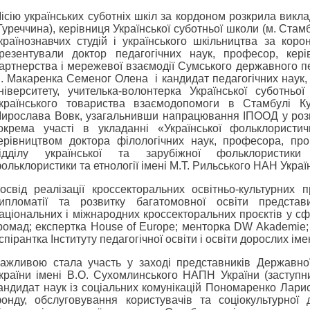
ісію українських суботніх шкіл за кордоном розкрила викл
Туреччина), керівниця Української суботньої школи (м. Стам
країнознавчих студій і українського шкільництва за кор
резентували доктор педагогічних наук, професор, кері
артнерства і мережевої взаємодії Сумського державного пед
. Макаренка Семеног Олена і кандидат педагогічних наук,
ніверситету, учителька-волонтерка Української суботнь
країнського товариства взаємодопомоги в Стамбулі К
ирослава Вовк, узагальнивши напрацювання ІПООД у розв
окрема участі в укладанні «Української фольклористич
ерівництвом доктора філологічних наук, професора, про
ідділу української та зарубіжної фольклористики 
ольклористики та етнології імені М.Т. Рильського НАН Укра
освід реалізації кроссекторальних освітньо-культурних п
ипломатії та розвитку багатомовної освіти представ
аціональних і міжнародних кроссекторальних проєктів у сфе
ромад; експертка House of Europe; менторка DW Akademie; 
спірантка Інституту педагогічної освіти і освіти дорослих і
ажливою стала участь у заході представників Державної 
країни імені В.О. Сухомлинського НАПН України (заступни
андидат наук із соціальних комунікацій Пономаренко Ларис
онду, обслуговування користувачів та соціокультурної 