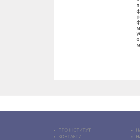
п
ф
р
ф
м
у
о
м
ПРО IНСТИТУТ
Н
КОНТАКТИ
Н