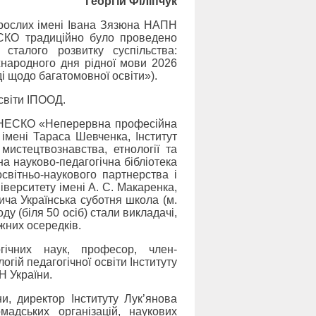
Георгій Філіпчук
 дорослих імені Івана Зязюна НАПН
СКО традиційно було проведено
сталого розвитку суспільства:
жнародного дня рідної мови 2026
ді щодо багатомовної освіти»).
освіти ІПООД.
 ЮНЕСКО «Неперервна професійна
 імені Тараса Шевченка, Інститут
мистецтвознавства, етнології та
а науково-педагогічна бібліотека
світньо-наукового партнерства і
верситету імені А. С. Макаренка,
ича Українська суботня школа (м.
у (біля 50 осіб) стали викладачі,
іжних осередків.
ічних наук, професор, член-
огій педагогічної освіти Інституту
Н України.
, директор Інституту Лук’янова
мадських організацій, наукових