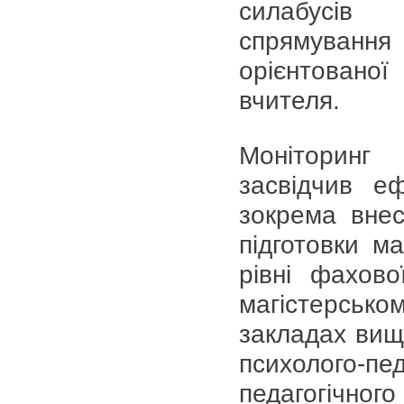
силабусів д
спрямуванн
орієнтовано
вчителя.
Моніторинг 
засвідчив е
зокрема внес
підготовки ма
рівні фахово
магістерсько
закладах вищо
психолого-п
педагогічн