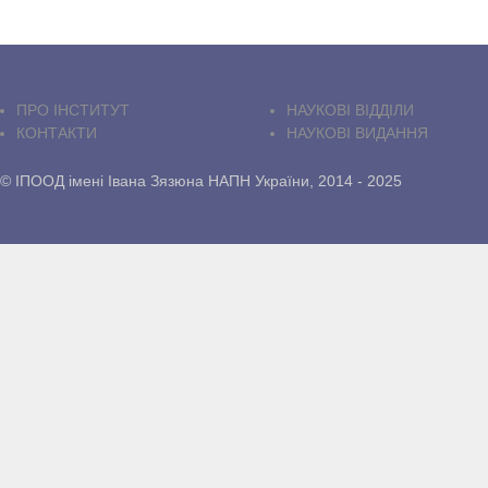
ПРО IНСТИТУТ
НАУКОВІ ВІДДІЛИ
КОНТАКТИ
НАУКОВІ ВИДАННЯ
© ІПООД імені Івана Зязюна НАПН України, 2014 - 2025