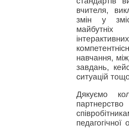
стандартів в
вчителя, вик
змін у зміст
майбутніх 
інтерактивни
компетентн
навчання, між
завдань, кей
ситуацій тощо
Дякуємо ко
партнерст
співробітни
педагогічної