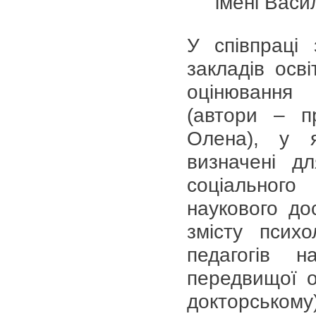
імені Вас
У співпраці
закладів осв
оцінювання 
(автори – п
Олена), у я
визначені д
соціальног
наукового до
змісту психо
педагогів н
передвищої о
докторському