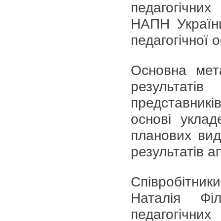
педагогічни
НАПН України,
педагогічної о
Основна мет
результат
представникі
основі уклад
планових вид
результатів а
Співробітник
Наталія Фі
педагогічн