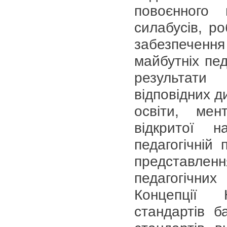
повоєнного 
силабусів, р
забезпеченн
майбутніх пед
результати
відповідних д
освіти, мен
відкритої н
педагогічній 
представлен
педагогічни
Концепції Н
стандартів б