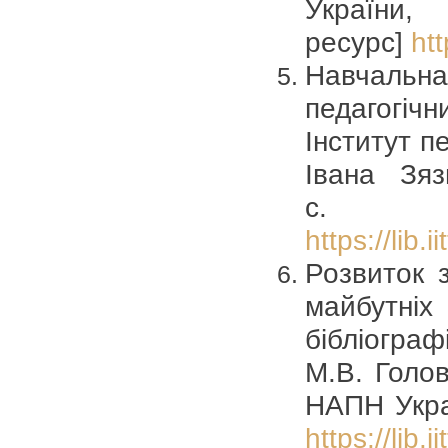
Україн
ресурс]
htt
Навчальна
педагогічн
Інститут пе
Івана Зя
с. [
https://lib.
Розвиток з
майбутніх 
бібліог
М.В. Голов
НАПН Украї
https://lib.