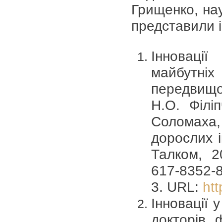
Грищенко, на
представили і
Інновації
майбутн
передвищоі
Н.О. Філіп
Соломаха, 
дорослих і
Талком, 2
617-8352-8
3. URL:
htt
Інновації 
докторів 