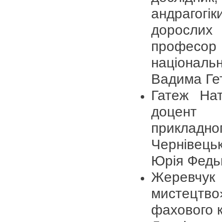
андрагогік
дорослих
професор
національ
Вадима Ге
Гатеж Нат
доцент 
прикладн
Чернівець
Юрія Федь
Жеревчук 
мистецтв
фахового 