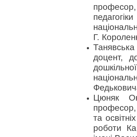
професо
педагогі
національн
Г. Королен
Танявська
доцент, д
дошкільно
націона
Федькович
Цюняк Ок
професор,
та освітні
роботи Ка