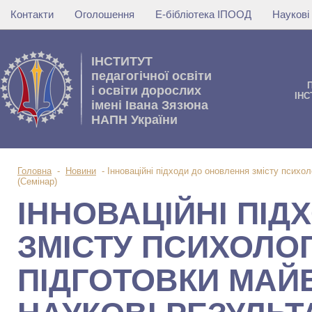
Контакти
Оголошення
Е-бібліотека ІПООД
Наукові
IНСТИТУТ
педагогічної освіти
i освiти дорослих
IНС
імені Івана Зязюна
НАПН України
Головна
-
Новини
-
Інноваційні підходи до оновлення змісту психоло
(Семінар)
ІННОВАЦІЙНІ ПІ
ЗМІСТУ ПСИХОЛО
ПІДГОТОВКИ МАЙБ