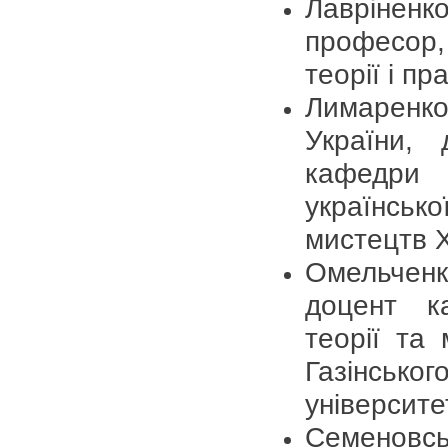
Лавріненко
професор, 
теорії і пр
Лимаренко 
України, 
кафедри 
українсько
мистецтв Х
Омельченко
доцент ка
теорії та 
Газінськог
університе
Семеновсь