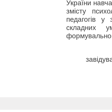
України навч
змісту психо
педагогів у 
складних у
формувальног
завідува