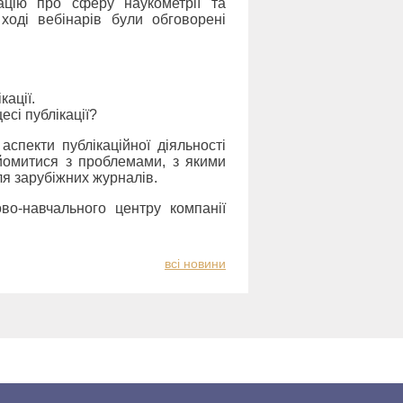
мацію про сферу наукометрії та
 ході вебінарів були обговорені
кації.
есі публікації?
аспекти публікаційної діяльності
йомитися з проблемами, з якими
ля зарубіжних журналів.
во-навчального центру компанії
всi новини