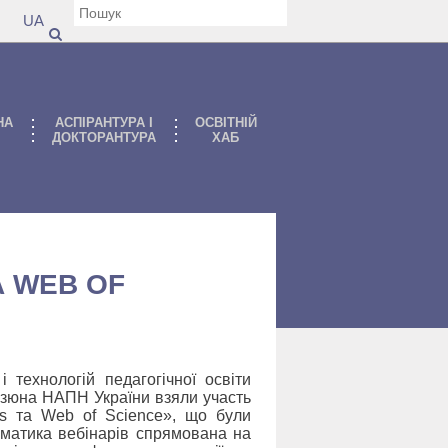
UA
НА
АСПIРАНТУРА I
ОСВІТНІЙ
ДОКТОРАНТУРА
ХАБ
А WEB OF
і технологій педагогічної освіти
 Зязюна НАПН України взяли участь
pus та Web of Science», що були
Тематика вебінарів спрямована на