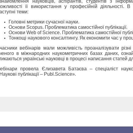
знайомлення науковців, аспірантів, студентів з інфор
ожливості її використання у професійній діяльності. В
аступні теми:
Головні метрики сучасної науки.
Основи Scopus. Проблематика самостійної публікації.
Основи Web of Science. Проблематика самостійної публі
Тонкощі наукового консалтингу. Як економити час у проц
часники вебінарів мали можливість проаналізувати різні 
ченого в міжнародних наукометричних базах даних, озна
тикаються українські науковці в процесі написання статей д
ебінари провела Єлизавета Батаєва – спеціаліст науко
Наукові публікації – Publ.Science».