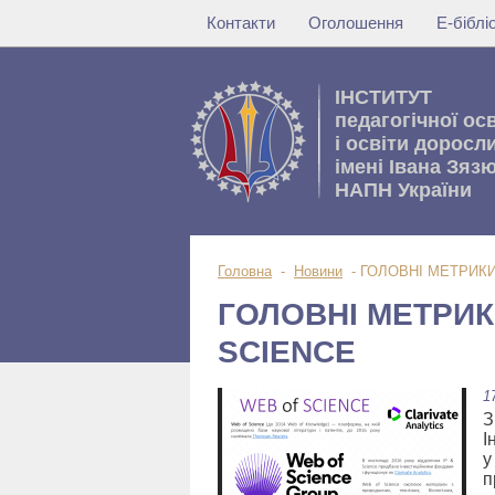
Контакти
Оголошення
Е-бібл
IНСТИТУТ
педагогічної ос
i освiти доросл
імені Івана Зяз
НАПН України
Головна
-
Новини
-
ГОЛОВНІ МЕТРИКИ
ГОЛОВНІ МЕТРИК
SCIENCE
1
З
І
у
п