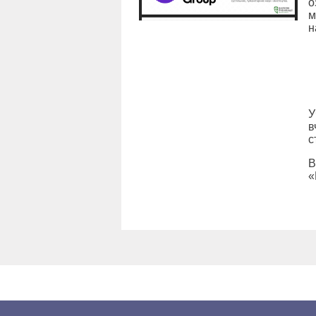
о
м
н
У
в
с
В
«