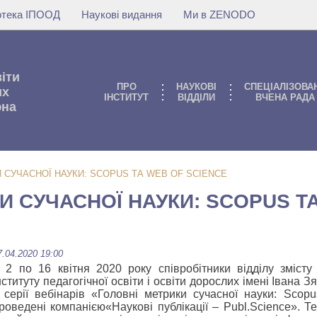
іотека ІПООД
Наукові видання
Ми в ZENODO
віти
ПРО
НАУКОВI
СПЕЦІАЛІЗОВА
их
IНСТИТУТ
ВIДДIЛИ
ВЧЕНА РАДА
юна
 СУЧАСНОЇ НАУКИ: SCOPUS ТА WEB OF SCIENCE
И СУЧАСНОЇ НАУКИ: SCOPUS Т
7.04.2020 19:00
 2 по 16 квітня 2020 року співробітники відділу змісту 
нституту педагогічної освіти і освіти дорослих імені Івана
 серії вебінарів «Головні метрики сучасної науки: Sco
роведені компанією«Наукові публікації – Publ.Science». 