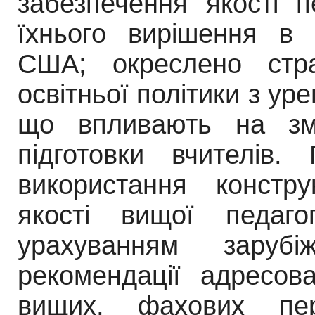
забезпечення якості п
їхнього вирішення в А
США; окреслено стра
освітньої політики з ур
що впливають на
з
підготовки вчителів.
використання
констр
якості вищої педаго
урахуванням
заруб
рекомендації адресов
вищих, фахових пе