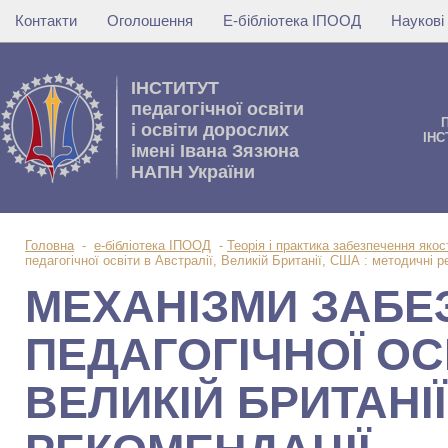
Контакти
Оголошення
Е-бібліотека ІПООД
Наукові
IНСТИТУТ
педагогічної освіти
i освiти дорослих
IНС
імені Івана Зязюна
НАПН України
Головна
-
е-бібліотека ІПООД
-
Теорія і практика забезпечення якост
педагогічної освіти в Австралії, Великій Британії, США : методичні р
МЕХАНІЗМИ ЗАБЕ
ПЕДАГОГІЧНОЇ ОСВ
ВЕЛИКІЙ БРИТАНІЇ