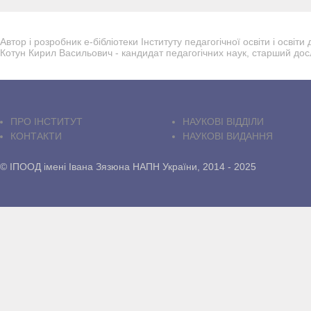
Автор і розробник е-бібліотеки Інституту педагогічної освіти і осві
Котун Кирил Васильович - кандидат педагогічних наук, старший дос
ПРО IНСТИТУТ
НАУКОВІ ВІДДІЛИ
КОНТАКТИ
НАУКОВІ ВИДАННЯ
© ІПООД імені Івана Зязюна НАПН України, 2014 - 2025