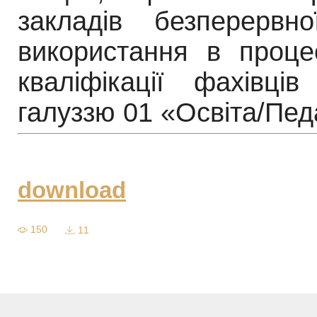
закладів безперервно
використання в
проце
кваліфікації фахівці
галуззю
01 «Освіта/Педа
download
150
11