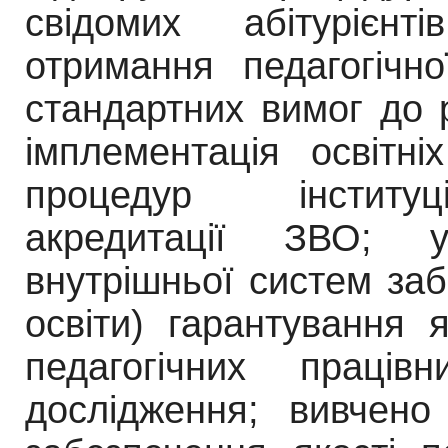
свідомих абітурієнт
отримання педагогічн
стандартних вимог до р
імплемен
тація освітні
процедур інститу
акредитації
ЗВО; у
внутрішньої систем заб
освіти)
гарантування я
педагогічних праців
до
слідження; вивчено