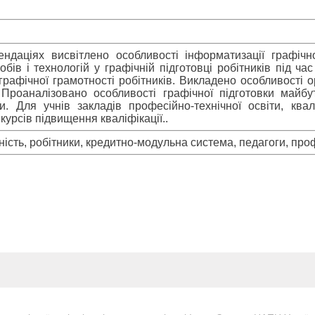
даціях висвітлено особливості інформатизації графічно
бів і технологій у графічній підготовці робітників під ча
графічної грамотності робітників. Викладено особливості о
. Проаналізовано особливості графічної підготовки майбу
ки. Для учнів закладів професійно-технічної освіти, квал
курсів підвищення кваліфікації..
ість, робітники, кредитно-модульна система, педагоги, про