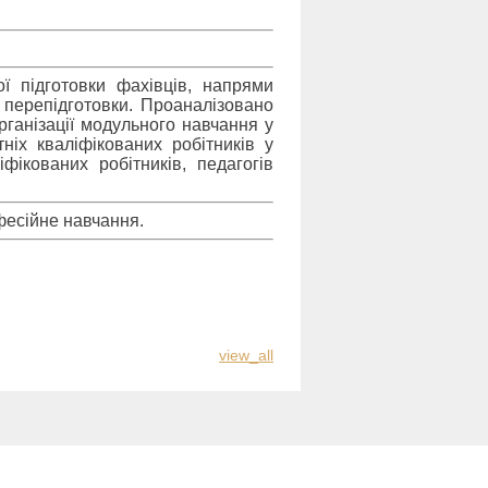
ї підготовки фахівців, напрями
с перепідготовки. Проаналізовано
рганізації модульного навчання у
тніх кваліфікованих робітників у
іфікованих робітників, педагогів
фесійне навчання.
view_all