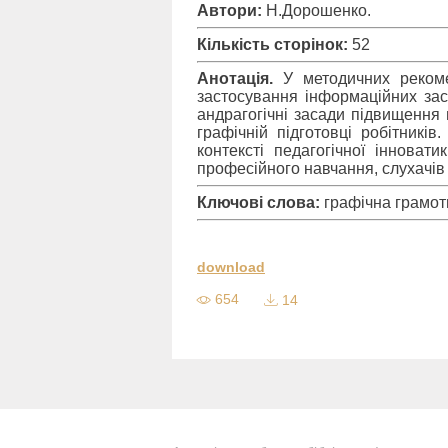
Автори:
Н.Дорошенко.
Кількість сторінок:
52
Анотація.
У методичних рекомен
застосування інформаційних засо
андрагогічні засади підвищення 
графічній підготовці робітників
контексті педагогічної інновати
професійного навчання, слухачів 
Ключові слова:
графічна грамотн
download
654
14