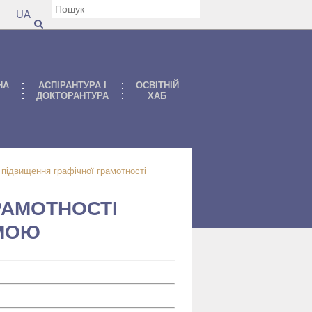
UA
НА
АСПIРАНТУРА I
ОСВІТНІЙ
ДОКТОРАНТУРА
ХАБ
 підвищення графічної грамотності
РАМОТНОСТІ
ЕМОЮ