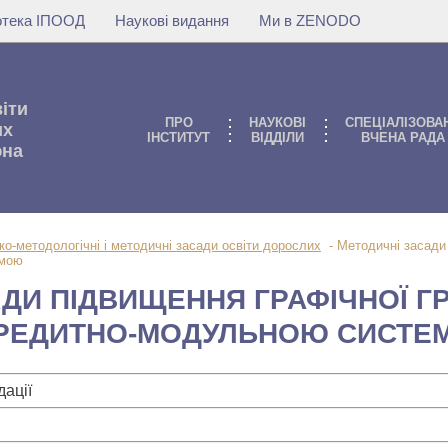
іотека ІПООД
Наукові видання
Ми в ZENODO
віти
ПРО
НАУКОВI
СПЕЦІАЛІЗОВА
их
IНСТИТУТ
ВIДДIЛИ
ВЧЕНА РАДА
юна
ко-методологічні і методичні засади освіти дорослих
-
Методичні засади
емою
ДИ ПІДВИЩЕННЯ ГРАФІЧНОЇ Г
 КРЕДИТНО-МОДУЛЬНОЮ СИСТ
ації