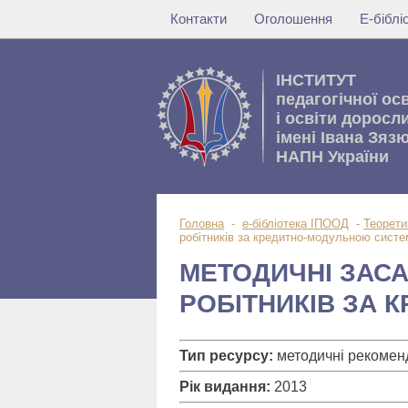
Контакти
Оголошення
Е-бібл
IНСТИТУТ
педагогічної ос
i освiти доросл
імені Івана Зяз
НАПН України
Головна
-
е-бібліотека ІПООД
-
Теорети
робітників за кредитно-модульною сист
МЕТОДИЧНІ ЗАСА
РОБІТНИКІВ ЗА
Тип ресурсу:
методичні рекоменд
Рік видання:
2013