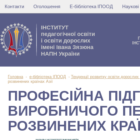
Контакти
Оголошення
Е-бібліотека ІПООД
Наукові
IНСТИТУТ
педагогічної освіти
i освiти дорослих
IНС
імені Івана Зязюна
НАПН України
Головна
-
е-бібліотека ІПООД
-
Тенденції розвитку освіти дорослих 
розвинених країнах Азії
ПРОФЕСІЙНА ПІД
ВИРОБНИЧОГО П
РОЗВИНЕНИХ КРАЇ