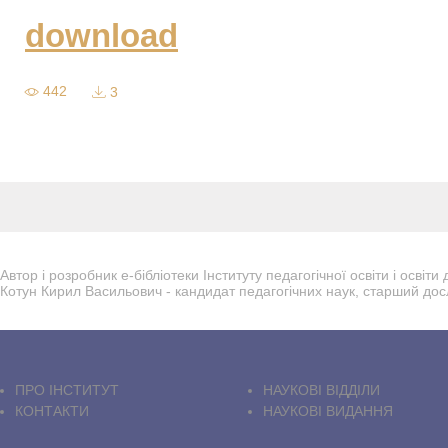
download
442
3
Автор і розробник е-бібліотеки Інституту педагогічної освіти і осві
Котун Кирил Васильович - кандидат педагогічних наук, старший дос
ПРО IНСТИТУТ
НАУКОВІ ВІДДІЛИ
КОНТАКТИ
НАУКОВІ ВИДАННЯ