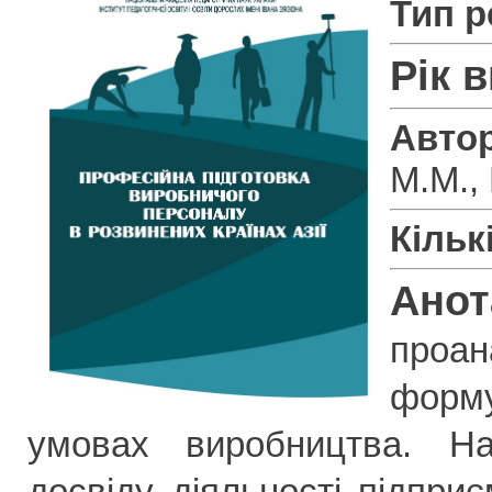
Тип р
Рік 
Авто
М.М.,
Кільк
Анот
проа
форм
умовах виробництва. На
досвіду діяльності підпри