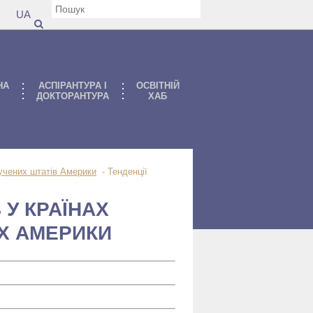
UA
НА
АСПIРАНТУРА I
ОСВІТНІЙ
ДОКТОРАНТУРА
ХАБ
лучених штатів Америки
-
Тенденції
 У КРАЇНАХ
Х АМЕРИКИ