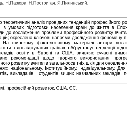
ь, Н.Пазюра, Н.Постригач, Я.Пилинський
.
о теоретичний аналіз провідних тенденцій професійного ро
 в умовах підготовки населення країн до життя в Епох
оди до дослідження проблеми професійного розвитку вчител
ацій; окреслено ключові напрями дослідження феномену пр
і. На широкому фактологічному матеріалі автори дослі
світи в досліджуваних країнах, обґрунтовує тенденції підг
акладів освіти в Європі та США, виявляє сучасні вимо
вано рекомендації щодо творчого використання прогр
ного розвитку вчителів загальноосвітніх шкіл для оновлення
внях: національному, інституційному, індивідуальному. Для
антів, викладачів і студентів вищих навчальних закладів, п
телі, професійний розвиток, США, ЄС
.