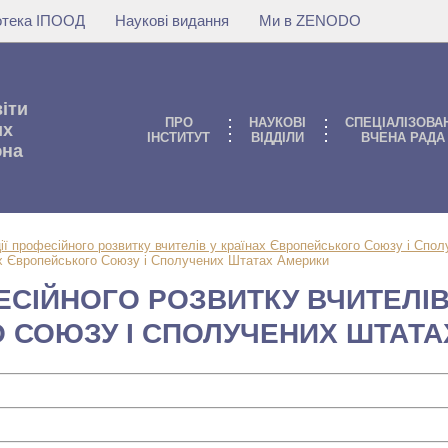
іотека ІПООД
Наукові видання
Ми в ZENODO
віти
ПРО
НАУКОВI
СПЕЦІАЛІЗОВА
их
IНСТИТУТ
ВIДДIЛИ
ВЧЕНА РАДА
юна
ії професійного розвитку вчителів у країнах Європейського Союзу і Спо
ах Європейського Союзу і Сполучених Штатах Америки
ЕСІЙНОГО РОЗВИТКУ ВЧИТЕЛІВ
 СОЮЗУ І СПОЛУЧЕНИХ ШТАТА