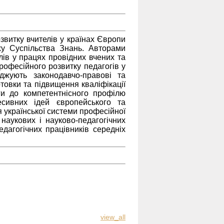
звитку вчителів у країнах Європи
у Суспільства Знань. Авторами
ів у працях провідних вчених та
офесійного розвитку педагогів у
джують законодавчо-правові та
отовки та підвищення кваліфікації
ги до компетентнісного профілю
есивних ідей європейського та
 української системи професійної
 наукових і науково-педагогічних
едагогічних працівників середніх
view_all