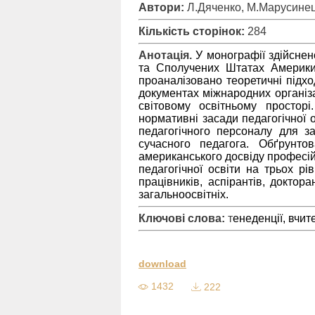
Автори:
Л.Дяченко, М.Марусинец
Кількість сторінок:
284
Анотація.
У монографії здійснен
та Сполучених Штатах Америки
проаналізовано теоретичні підх
документах міжнародних організ
світовому освітньому простор
нормативні засади педагогічної о
педагогічного персоналу для з
сучасного педагога. Обґрунто
американського досвіду професій
педагогічної освіти на трьох рі
працівників, аспірантів, доктор
загальноосвітніх.
Ключові слова:
т
енеденції, вчи
download
1432
222