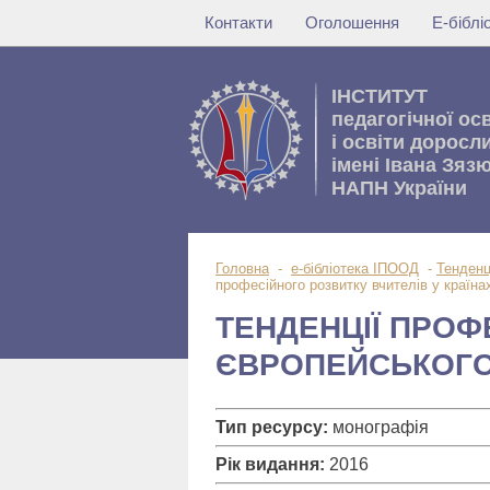
Контакти
Оголошення
Е-бібл
IНСТИТУТ
педагогічної ос
i освiти доросл
імені Івана Зяз
НАПН України
Головна
-
е-бібліотека ІПООД
-
Тенденц
професійного розвитку вчителів у країн
ТЕНДЕНЦІЇ ПРОФ
ЄВРОПЕЙСЬКОГО
Тип ресурсу:
монографія
Рік видання:
2016