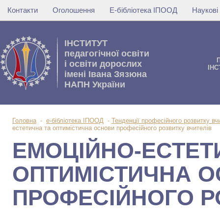
Контакти
Оголошення
Е-бібліотека ІПООД
Наукові
IНСТИТУТ
педагогічної освіти
i освiти дорослих
IНС
імені Івана Зязюна
НАПН України
Головна
-
е-бібліотека ІПООД
-
Тенденції професійного розвитку вч
естетична та оптимістична основи професійного розвитку вчителів
ЕМОЦІЙНО-ЕСТЕТ
ОПТИМІСТИЧНА 
ПРОФЕСІЙНОГО Р