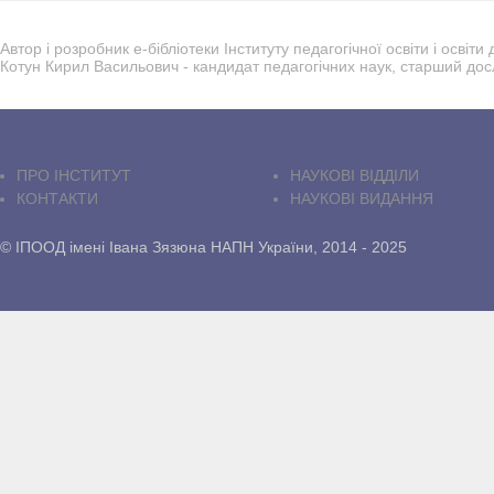
Автор і розробник е-бібліотеки Інституту педагогічної освіти і осві
Котун Кирил Васильович - кандидат педагогічних наук, старший дос
ПРО IНСТИТУТ
НАУКОВІ ВІДДІЛИ
КОНТАКТИ
НАУКОВІ ВИДАННЯ
© ІПООД імені Івана Зязюна НАПН України, 2014 - 2025