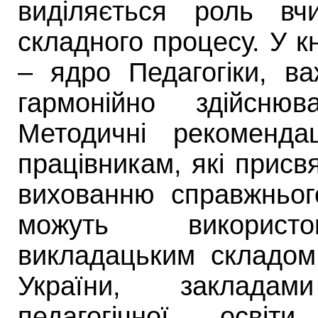
виділяється роль вч
складного процесу. У к
– ядро Педагогіки, в
гармонійно здійснюв
Методичні рекомендац
працівникам, які прис
вихованню справжньог
можуть використо
викладацьким складом
України, заклада
педагогічної осві