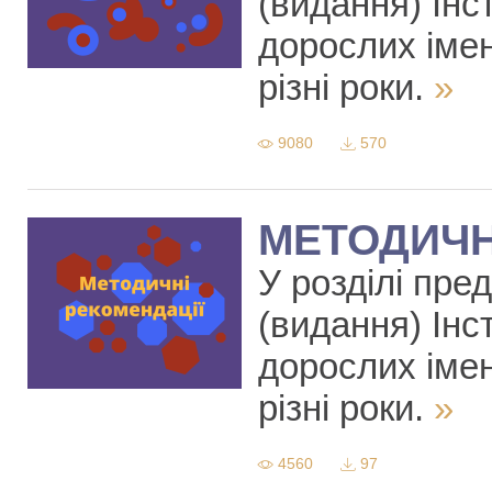
(видання) Інст
дорослих іме
різні роки.
»
9080
570
МЕТОДИЧН
У розділі пре
(видання) Інст
дорослих іме
різні роки.
»
4560
97