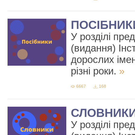
ПОСІБНИК
У розділі пре
(видання) Інст
дорослих іме
різні роки.
»
6667
168
СЛОВНИК
У розділі пре