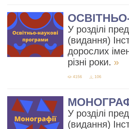
ОСВІТНЬО
У розділі пре
(видання) Інст
дорослих іме
різні роки.
»
4156
106
МОНОГРАФ
У розділі пре
(видання) Інст