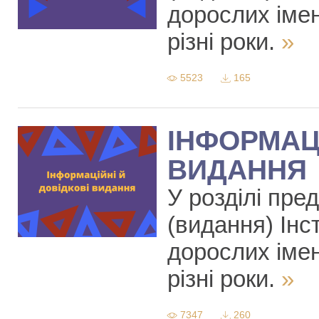
дорослих іме
різні роки.
»
5523
165
ІНФОРМАЦІ
ВИДАННЯ
У розділі пре
(видання) Інст
дорослих іме
різні роки.
»
7347
260