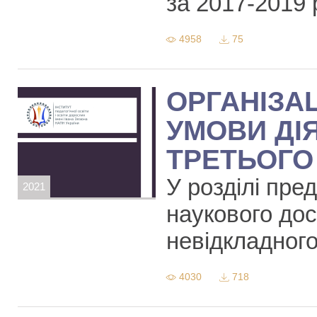
за 2017-2019
4958
75
ОРГАНІЗА
УМОВИ ДІ
ТРЕТЬОГО 
У розділі пре
2021
наукового до
невідкладног
4030
718