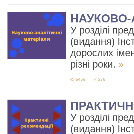
НАУКОВО-
У розділі пре
(видання) Інст
дорослих іме
різні роки.
»
6456
276
ПРАКТИЧН
У розділі пре
(видання) Інст