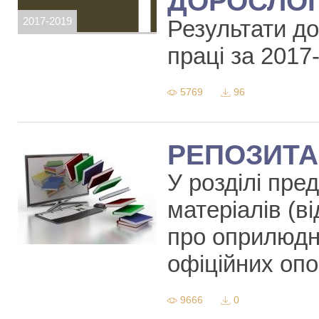
ДОРОСЛОГ
2017-2019
Результати до
праці за 2017
5769
96
РЕПОЗИТА
У розділі пре
матеріалів (в
про оприлюдне
офіційних опо
9666
0