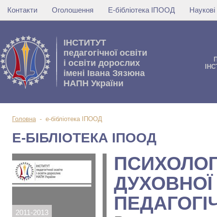
Контакти
Оголошення
Е-бібліотека ІПООД
Наукові
IНСТИТУТ
педагогічної освіти
i освiти дорослих
IНС
імені Івана Зязюна
НАПН України
Головна
-
е-бібліотека ІПООД
Е-БІБЛІОТЕКА ІПООД
ПСИХОЛОГ
ДУХОВНОЇ
ПЕДАГОГІ
2011-2013