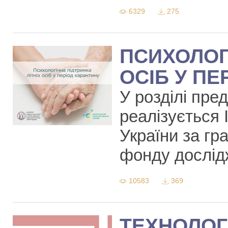
6329
275
ПСИХОЛОГ
ОСІБ У ПЕ
У розділі пре
реалізується
України за гр
фонду дослід
10583
369
ТЕХНОЛОГ