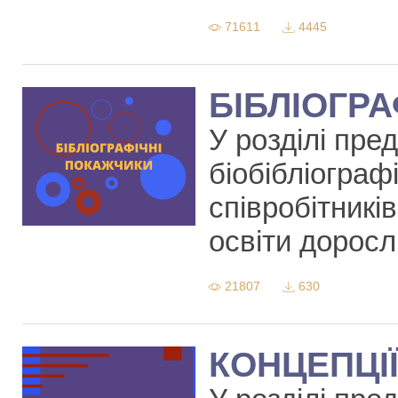
71611
4445
БІБЛІОГР
У розділі пре
біобібліограф
співробітників
освіти доросл
21807
630
КОНЦЕПЦІ