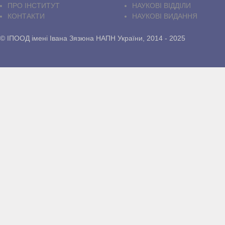
ПРО IНСТИТУТ
НАУКОВІ ВІДДІЛИ
КОНТАКТИ
НАУКОВІ ВИДАННЯ
© ІПООД імені Івана Зязюна НАПН України, 2014 - 2025