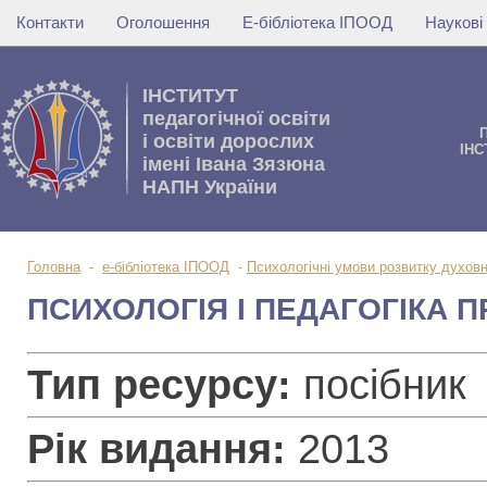
Контакти
Оголошення
Е-бібліотека ІПООД
Наукові
IНСТИТУТ
педагогічної освіти
i освiти дорослих
IНС
імені Івана Зязюна
НАПН України
Головна
-
е-бібліотека ІПООД
-
Психологічні умови розвитку духовн
ПСИХОЛОГІЯ І ПЕДАГОГІКА П
Тип ресурсу:
посібник
Рік видання:
2013