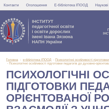
Контакти
Оголошення
Е-бібліотека ІПООД
Наукові
IНСТИТУТ
педагогічної освіти
i освiти дорослих
IНС
імені Івана Зязюна
НАПН України
Головна
-
е-бібліотека ІПООД
-
Психологічні особливості підготовки
-
Психологічні особливості підготовки педагогів до духовно-орієнтов
ПСИХОЛОГІЧНІ О
ПІДГОТОВКИ ПЕДА
ОРІЄНТОВАНОЇ Р