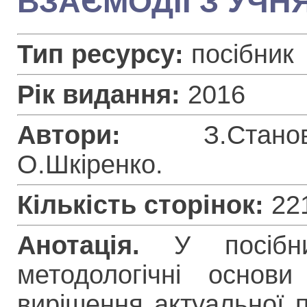
ВЗАЄМОДІЇ З УЧН
Тип ресурсу:
посібник
Рік видання:
2016
Автори:
З.Стан
О.Шкіренко
.
Кількість сторінок:
22
Анотація.
У посібник
методологічні основ
вирішення актуальної п