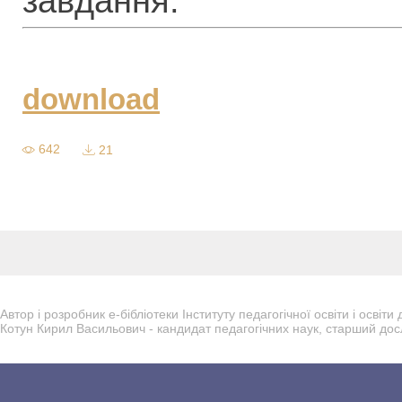
завдання.
download
642
21
Автор і розробник е-бібліотеки Інституту педагогічної освіти і осві
Котун Кирил Васильович - кандидат педагогічних наук, старший дос