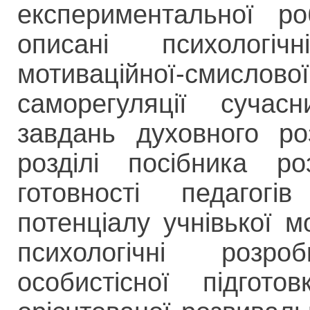
експериментальної р
описані психологічн
мотиваційної-смисло
саморегуляції сучас
завдань духовного ро
розділі посібника ро
готовності педагог
потенціалу учнівької м
психологічні розр
особистісної підгото