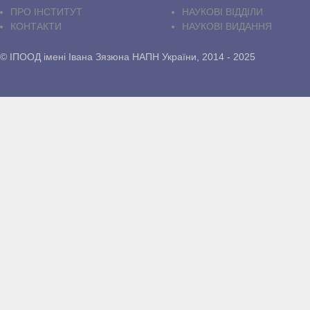
ПРО IНСТИТУТ
НАУКОВІ ВІДДІЛИ
КОНТАКТИ
НАУКОВІ ВИДАННЯ
© ІПООД імені Івана Зязюна НАПН України, 2014 - 2025