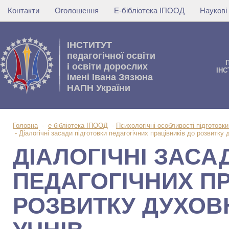
Контакти
Оголошення
Е-бібліотека ІПООД
Наукові
IНСТИТУТ
педагогічної освіти
i освiти дорослих
IНС
імені Івана Зязюна
НАПН України
Головна
-
е-бібліотека ІПООД
-
Психологічні особливості підготовки
-
Діалогічні засади підготовки педагогічних працівників до розвитку 
ДІАЛОГІЧНІ ЗАСА
ПЕДАГОГІЧНИХ ПР
РОЗВИТКУ ДУХОВ