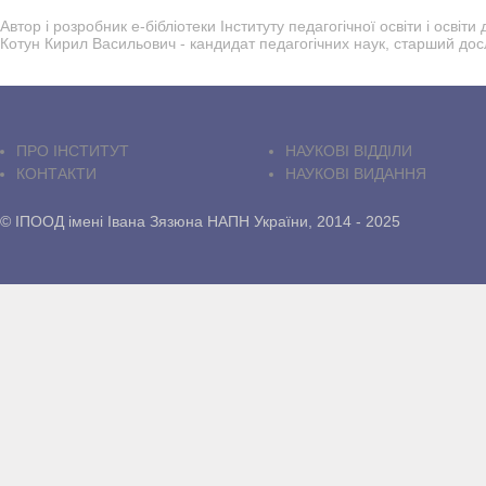
Автор і розробник е-бібліотеки Інституту педагогічної освіти і осві
Котун Кирил Васильович - кандидат педагогічних наук, старший дос
ПРО IНСТИТУТ
НАУКОВІ ВІДДІЛИ
КОНТАКТИ
НАУКОВІ ВИДАННЯ
© ІПООД імені Івана Зязюна НАПН України, 2014 - 2025