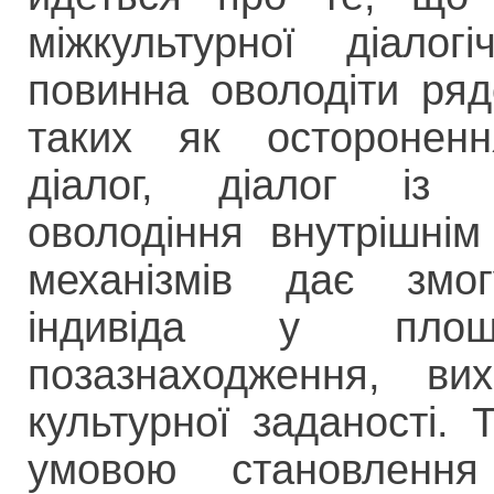
міжкультурної діалогі
повинна оволодіти ряд
таких як осторонення
діалог, діалог із в
оволодіння внутрішнім
механізмів дає змогу
індивіда у площи
позазнаходження, в
культурної заданості. 
умовою становлення