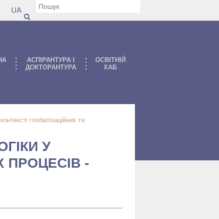
UA
НА
АСПIРАНТУРА I
ОСВІТНІЙ
ДОКТОРАНТУРА
ХАБ
контексті глобалізаційних та
ГІКИ У
 ПРОЦЕСІВ -