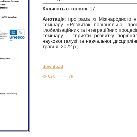
Кількість сторінок
: 17
Анотація
: програма
Міжнародного на
ХІ
семінару «Розвиток порівняльної проф
глобалізаційних та інтеграційних процесі
семінару – сприяти розвитку порівнял
наукової галузі та навчальної дисципліни
травня, 2022 р.)
download
670
76