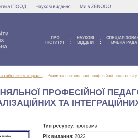
іотека ІПООД
Наукові видання
Ми в ZENODO
віти
ПРО
НАУКОВI
СПЕЦІАЛІЗОВА
их
IНСТИТУТ
ВIДДIЛИ
ВЧЕНА РАДА
юна
и і збірники матеріалів
-
Розвиток порівняльної професійної педагогіки у 
НЯЛЬНОЇ ПРОФЕСІЙНОЇ ПЕДАГО
ЛІЗАЦІЙНИХ ТА ІНТЕГРАЦІЙНИХ
Тип ресурсу
: програма
Рік видання
: 2022