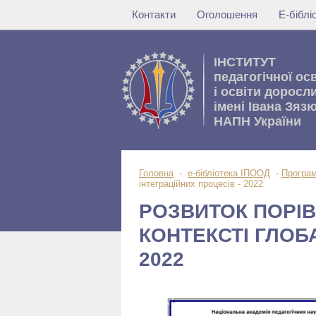
Контакти
Оголошення
Е-бібл
IНСТИТУТ
педагогічної ос
i освiти доросл
імені Івана Зяз
НАПН України
Головна
-
е-бібліотека ІПООД
-
Програм
інтеграційних процесів - 2022
РОЗВИТОК ПОРІВ
КОНТЕКСТІ ГЛОБА
2022