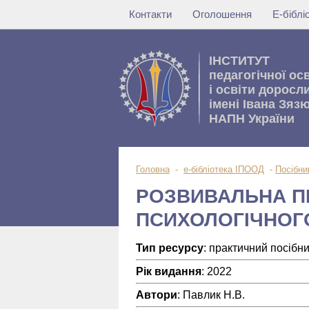
Контакти
Оголошення
Е-бібл
IНСТИТУТ
педагогічної ос
i освiти доросл
імені Івана Зяз
НАПН України
Головна
-
е-бібліотека ІПООД
-
Посібни
РОЗВИВАЛЬНА П
ПСИХОЛОГІЧНОГ
Тип ресурсу
: практичний посібн
Рік видання
: 2022
Автори
: Павлик Н.В.