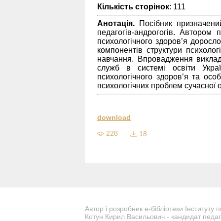
Кількість сторінок
: 111
Анотація.
Посібник призначений
педагогів-андрогогів. Автором 
психологічного здоров’я доросл
компонентів структури психолог
навчання. Впровадження викладе
служб в системі освіти Украї
психологічного здоров’я та осо
психологічних проблем сучасної о
download
228
18
Автор і розробник е-бібліотеки Інституту 
Котун Кирил Васильович - кандидат педаг