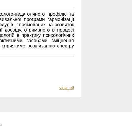
холого-педагогічного профілю та
вивальної програми гармонізації
одулів, спрямованих на розвиток
ї досвіду, отриманого в процесі
ологій в практику психологічних
рактичними засобами зміцнення
о сприятиме розв’язанню спектру
view_all
и