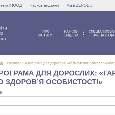
іотека ІПООД
Наукові видання
Ми в ZENODO
віти
ПРО
НАУКОВI
СПЕЦІАЛІЗОВА
их
IНСТИТУТ
ВIДДIЛИ
ВЧЕНА РАДА
юна
ки
-
Розвивальна програма для дорослих: «Гармонізація психологічного 
РОГРАМА ДЛЯ ДОРОСЛИХ: «ГА
О ЗДОРОВ’Я ОСОБИСТОСТІ»
ик