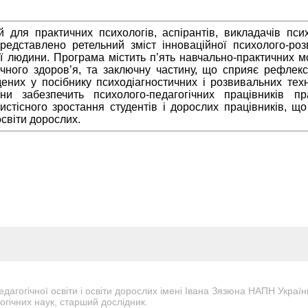
 для практичних психологів, аспірантів, викладачів пси
представлено ретельний зміст інноваційної психолого-роз
ої людини. Програма містить п’ять навчально-практичних м
ічного здоров’я, та заключну частину, що сприяє рефлексі
них у посібнику психодіагностичних і розвивальних техн
ни забезпечить психолого-педагогічних працівників п
бистісного зростання студентів і дорослих працівників, щ
світи дорослих.
педагогічної освіти і освіти дорослих імені Івана Зязюна НАПН Україн
огічних наук, старший дослідник.