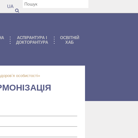
UA
НА
АСПIРАНТУРА I
ОСВІТНІЙ
ДОКТОРАНТУРА
ХАБ
здоров’я особистості»
РМОНІЗАЦІЯ