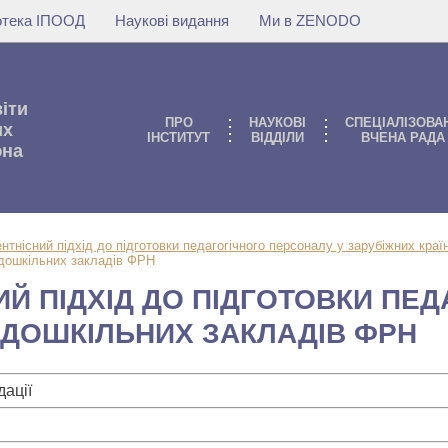
іотека ІПООД
Наукові видання
Ми в ZENODO
віти
ПРО
НАУКОВI
СПЕЦІАЛІЗОВА
их
IНСТИТУТ
ВIДДIЛИ
ВЧЕНА РАДА
юна
нтнісний підхід до підготовки педагогічного персоналу у зарубіжних краї
 дошкільних закладів ФРН
Й ПІДХІД ДО ПІДГОТОВКИ ПЕД
 ДОШКІЛЬНИХ ЗАКЛАДІВ ФРН
ації