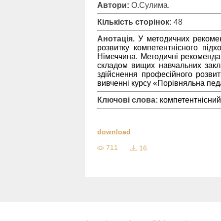
Автори:
О.Сулима.
Кількість сторінок:
48
Анотація.
У методичних рекомен
розвитку компетентнісного підх
Німеччина. Методичні рекоменда
складом вищих навчальних закла
здійснення професійного розвитк
вивченні курсу «Порівняльна педаг
Ключові слова:
компетентнісний
download
711
16