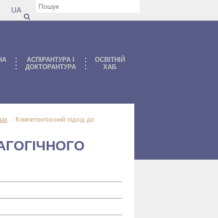
UA
НА
АСПIРАНТУРА I
ОСВІТНІЙ
ДОКТОРАНТУРА
ХАБ
нах
-
Компетентнісний підхід до
АГОГІЧНОГО