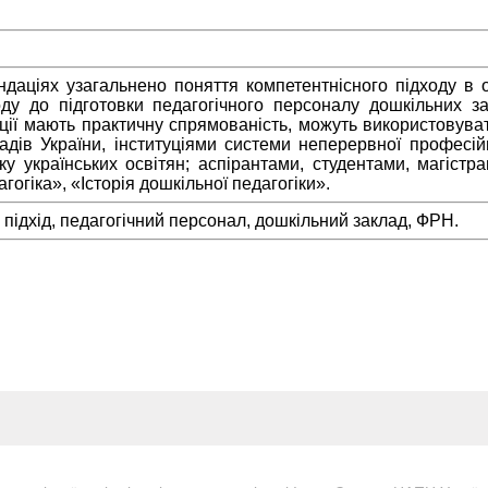
даціях узагальнено поняття компетентнісного підходу в о
оду до підготовки педагогічного персоналу дошкільних з
ції мають практичну спрямованість, можуть використовув
дів України, інституціями системи неперервної професійно
у українських освітян; аспірантами, студентами, магістр
огіка», «Історія дошкільної педагогіки».
 підхід, педагогічний персонал, дошкільний заклад, ФРН.