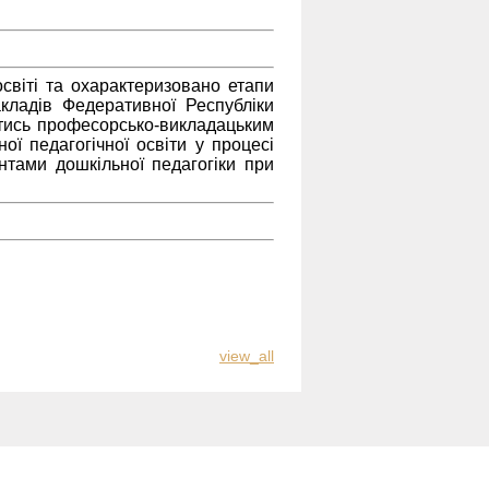
світі та охарактеризовано етапи
акладів Федеративної Республіки
атись професорсько-викладацьким
ї педагогічної освіти у процесі
антами дошкільної педагогіки при
view_all