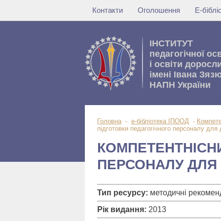
Контакти
Оголошення
Е-бібл
IНСТИТУТ
педагогічної ос
i освiти доросл
імені Івана Зяз
НАПН України
Головна
-
е-бібліотека ІПООД
-
Компете
підготовки педагогічного персоналу для
КОМПЕТЕНТНІСНИ
ПЕРСОНАЛУ ДЛЯ
Тип ресурсу:
методичні рекоменд
Рік видання:
2013