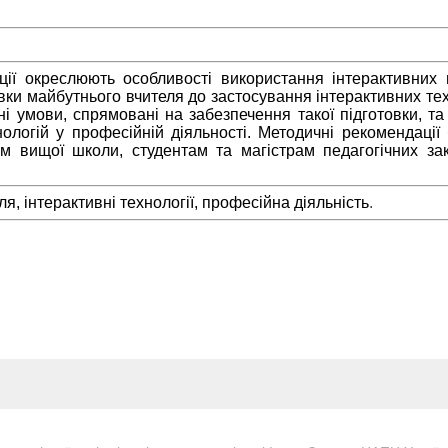
ії окреслюють особливості використання інтерактивних п
вки майбутнього вчителя до застосування інтерактивних техн
чні умови, спрямовані на забезпечення такої підготовки, т
ологій у професійній діяльності. Методичні рекомендації
ам вищої школи, студентам та магістрам педагогічних зак
ля, інтерактивні технології, професійна діяльність
.