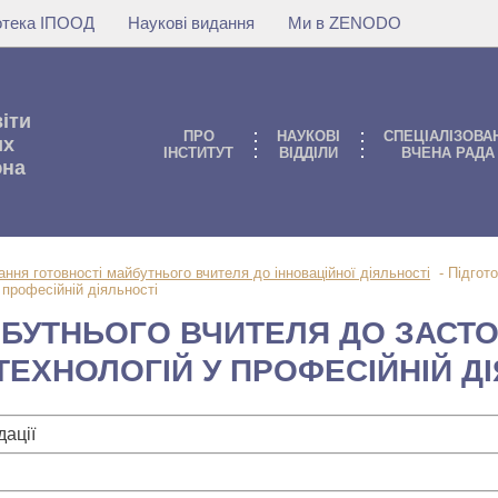
іотека ІПООД
Наукові видання
Ми в ZENODO
віти
ПРО
НАУКОВI
СПЕЦІАЛІЗОВА
их
IНСТИТУТ
ВIДДIЛИ
ВЧЕНА РАДА
юна
ння готовності майбутнього вчителя до інноваційної діяльності
-
Підгот
 професійній діяльності
ЙБУТНЬОГО ВЧИТЕЛЯ ДО ЗАСТ
ТЕХНОЛОГІЙ У ПРОФЕСІЙНІЙ Д
ації