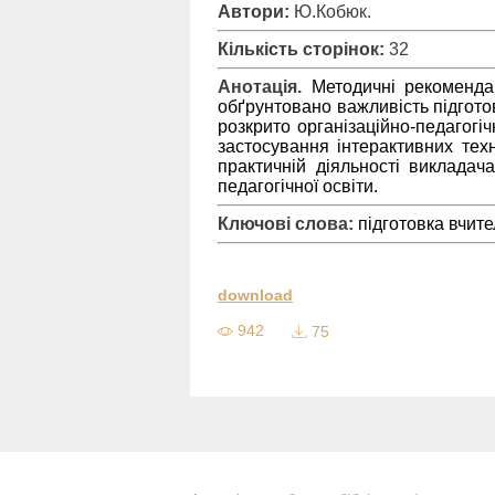
Автори:
Ю.Кобюк.
Кількість сторінок:
32
Анотація.
Методичні рекомендац
обґрунтовано важливість підгото
розкрито організаційно-педагогі
застосування інтерактивних техн
практичній діяльності викладач
педагогічної освіти.
Ключові слова:
підготовка вчите
download
942
75