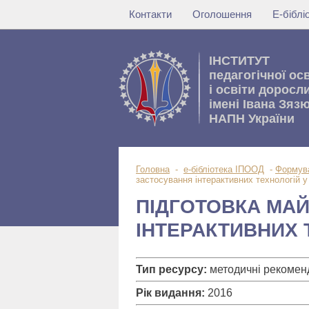
Контакти
Оголошення
Е-бібл
IНСТИТУТ
педагогічної ос
i освiти доросл
імені Івана Зяз
НАПН України
Головна
-
е-бібліотека ІПООД
-
Формува
застосування інтерактивних технологій у
ПІДГОТОВКА МА
ІНТЕРАКТИВНИХ 
Тип ресурсу:
методичні рекоменд
Рік видання:
2016