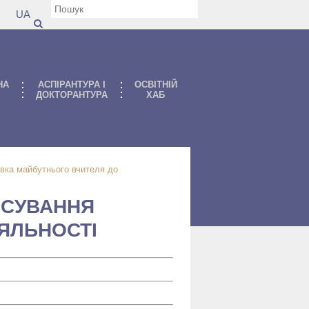
UA
НА
АСПIРАНТУРА I
ОСВІТНІЙ
ДОКТОРАНТУРА
ХАБ
овка майбутнього вчителя до
ОСУВАННЯ
ІЯЛЬНОСТІ