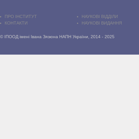
ПРО IНСТИТУТ
НАУКОВІ ВІДДІЛИ
КОНТАКТИ
НАУКОВІ ВИДАННЯ
© ІПООД імені Івана Зязюна НАПН України, 2014 - 2025