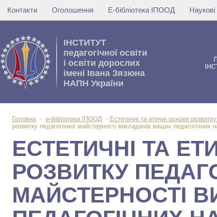
Контакти
Оголошення
Е-бібліотека ІПООД
Наукові
IНСТИТУТ
педагогічної освіти
i освiти дорослих
IНС
імені Івана Зязюна
НАПН України
Головна
-
е-бібліотека ІПООД
-
Естетичні та етичні основи розвитк
розвитку педагогічної майстерності викладачів вищих педагогічних 
ЕСТЕТИЧНІ ТА ЕТ
РОЗВИТКУ ПЕДАГО
МАЙСТЕРНОСТІ В