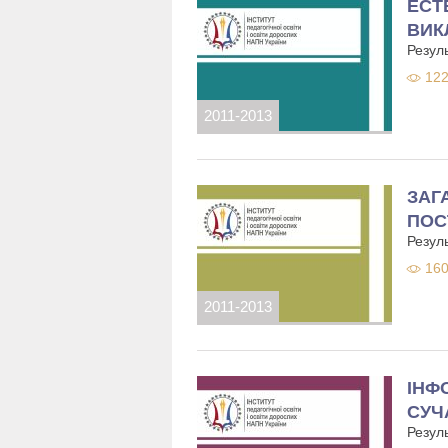
ЕСТ
ВИК
Резул
122
2011-2013
ЗАГ
ПОС
Резуль
160
2011-2013
ІНФ
СУЧ
Резул