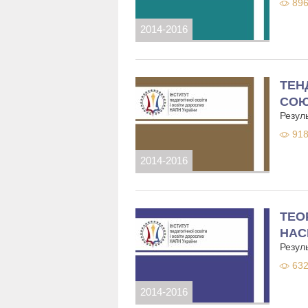
896
2014-2016
ТЕН
СОЮ
Резуль
918
2014-2016
ТЕО
НАС
Резул
632
2014-2016