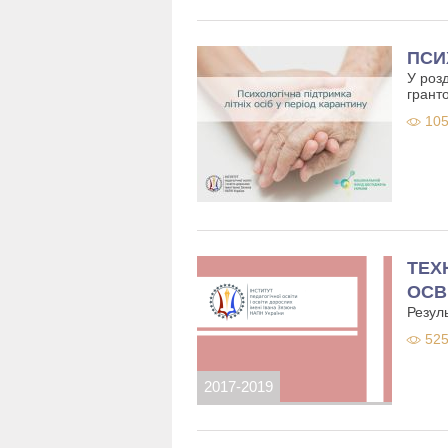
ПСИ
У роз
грант
105
ТЕХ
ОСВ
Резуль
525
2017-2019