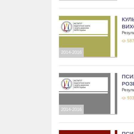
КУЛ
ВИХ
Резуль
587
2014-2016
ПСИ
РОЗ
Резуль
933
2014-2016
ПСИ