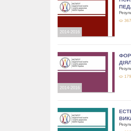
ПЕД
Резуль
367
2014-2016
ФОР
ДІЯ
Резуль
179
2014-2016
ЕСТ
ВИК
Резуль