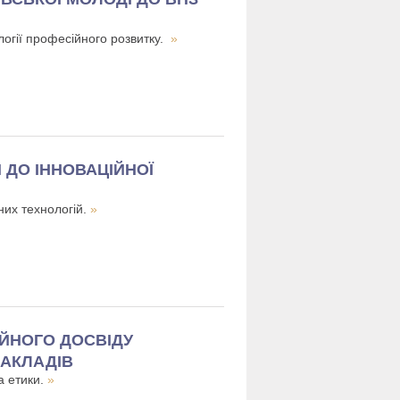
ології професійного розвитку.
»
ДО ІННОВАЦІЙНОЇ
них технологій.
»
ІЙНОГО ДОСВІДУ
ЗАКЛАДІВ
а етики.
»