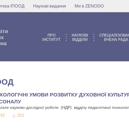
іотека ІПООД
Наукові видання
Ми в ZENODO
віти
ПРО
НАУКОВI
СПЕЦІАЛІЗОВА
их
IНСТИТУТ
ВIДДIЛИ
ВЧЕНА РАДА
юна
ООД
ХОЛОГІЧНІ УМОВИ РОЗВИТКУ ДУХОВНОЇ КУЛЬТУ
СОНАЛУ
тати науково-дослідної роботи (НДР) відділу педагогічної психології
92
321