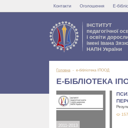
Контакти
Оголошення
Е-бібл
IНСТИТУТ
педагогічної ос
i освiти доросл
імені Івана Зяз
НАПН України
Головна
-
е-бібліотека ІПООД
Е-БІБЛІОТЕКА ІП
ПСИ
ПЕР
Резуль
157
2011-2013