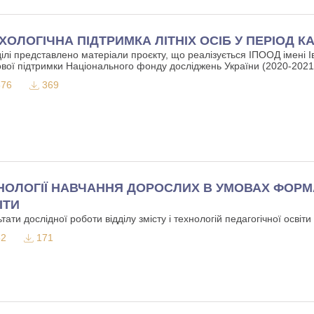
ХОЛОГІЧНА ПІДТРИМКА ЛІТНІХ ОСІБ У ПЕРІОД К
ділі представлено матеріали проєкту, що реалізується ІПООД імені 
ової підтримки Національного фонду досліджень України (2020-202
76
369
НОЛОГІЇ НАВЧАННЯ ДОРОСЛИХ В УМОВАХ ФОРМ
ІТИ
тати дослідної роботи відділу змісту і технологій педагогічної освіт
2
171