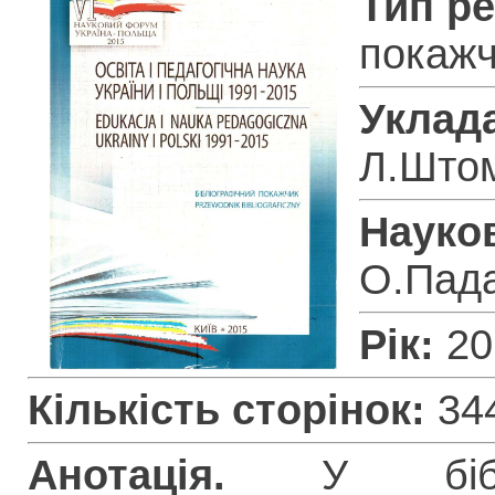
Тип ре
покажч
Уклад
Л.Штом
Науко
О.Пад
Рік:
20
Кількість сторінок:
34
Анотація.
У бібліо