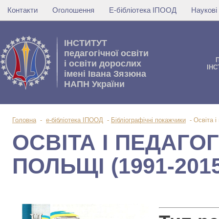
Контакти
Оголошення
Е-бібліотека ІПООД
Наукові
IНСТИТУТ
педагогічної освіти
i освiти дорослих
IНС
імені Івана Зязюна
НАПН України
Головна
-
е-бібліотека ІПООД
-
Бібліографічні покажчики
-
Освіта і
ОСВІТА І ПЕДАГОГ
ПОЛЬЩІ (1991-2015