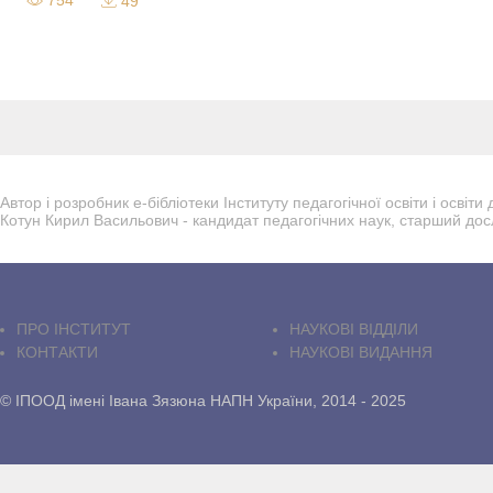
754
49
Автор і розробник е-бібліотеки Інституту педагогічної освіти і осві
Котун Кирил Васильович - кандидат педагогічних наук, старший дос
ПРО IНСТИТУТ
НАУКОВІ ВІДДІЛИ
КОНТАКТИ
НАУКОВІ ВИДАННЯ
© ІПООД імені Івана Зязюна НАПН України, 2014 - 2025