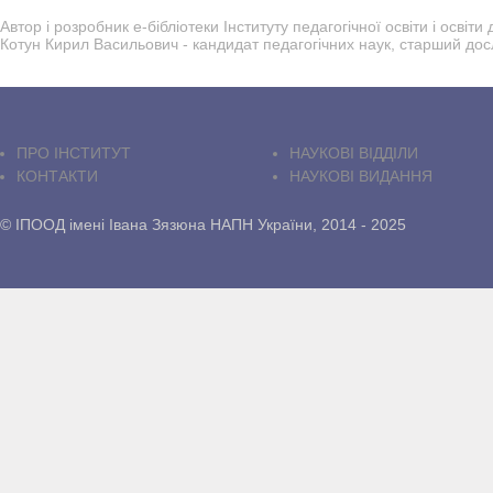
Автор і розробник е-бібліотеки Інституту педагогічної освіти і осві
Котун Кирил Васильович - кандидат педагогічних наук, старший дос
ПРО IНСТИТУТ
НАУКОВІ ВІДДІЛИ
КОНТАКТИ
НАУКОВІ ВИДАННЯ
© ІПООД імені Івана Зязюна НАПН України, 2014 - 2025