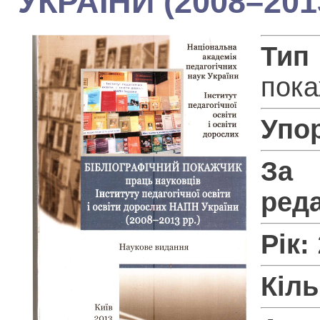
УКРАЇНИ (2008–201
Тип
пока
Упо
З
ред
Рік:
Кіль