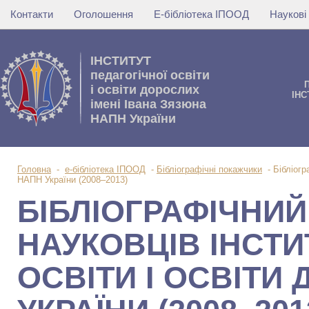
Контакти
Оголошення
Е-бібліотека ІПООД
Наукові
IНСТИТУТ
педагогічної освіти
i освiти дорослих
IНС
імені Івана Зязюна
НАПН України
Головна
-
е-бібліотека ІПООД
-
Бібліографічні покажчики
-
Бібліогр
НАПН України (2008–2013)
БІБЛІОГРАФІЧНИ
НАУКОВЦІВ ІНСТИ
ОСВІТИ І ОСВІТИ