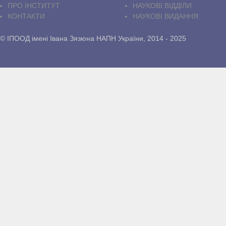
ПРО IНСТИТУТ
НАУКОВІ ВІДДІЛИ
КОНТАКТИ
НАУКОВІ ВИДАННЯ
© ІПООД імені Івана Зязюна НАПН України, 2014 - 2025