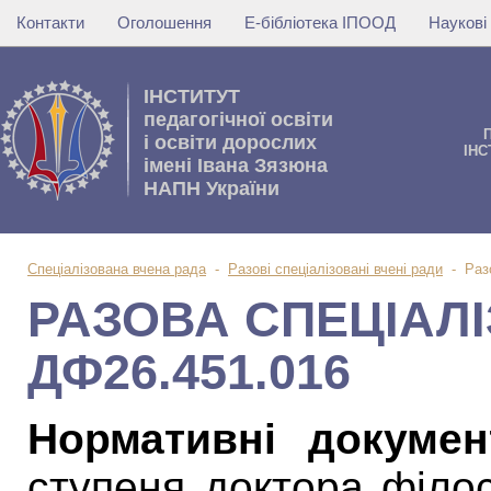
Контакти
Оголошення
Е-бібліотека ІПООД
Наукові
IНСТИТУТ
педагогічної освіти
i освiти дорослих
IНС
імені Івана Зязюна
НАПН України
Спеціалізована вчена рада
-
Разові спеціалізовані вчені ради
-
Раз
РАЗОВА СПЕЦІАЛ
ДФ26.451.016
Нормативні докумен
ступеня доктора філо