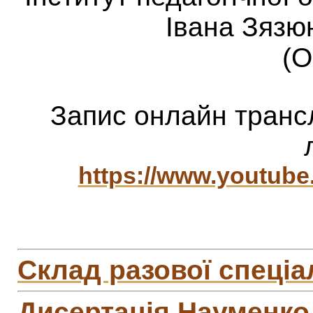
Івана Зязю
(
Запис онлайн трансл
https://www.youtub
Cклад разової спеціа
Дисертація Науменко