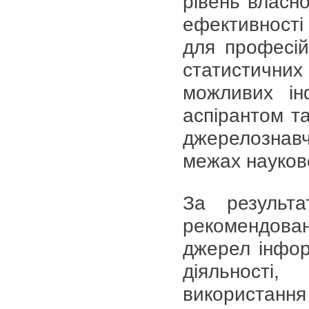
рівень власн
ефективності
для професій
статистичних
можливих ін
аспірантом т
джерелознав
межах науков
За результа
рекомендов
джерел інфор
діяльності
використанн