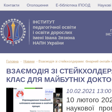
Контакти
Оголошення
Е-бібліотека ІПООД
Наукові
IНСТИТУТ
педагогічної освіти
i освiти дорослих
IНС
імені Івана Зязюна
НАПН України
Головна
-
Новини
-
Взаємодія зі стейкхолдерами: бінарний онлайн 
ВЗАЄМОДІЯ ЗІ СТЕЙКХОЛДЕР
КЛАС ДЛЯ МАЙБУТНІХ ДОКТО
10.02.2021 13:00
10 лютого 202
наукової про