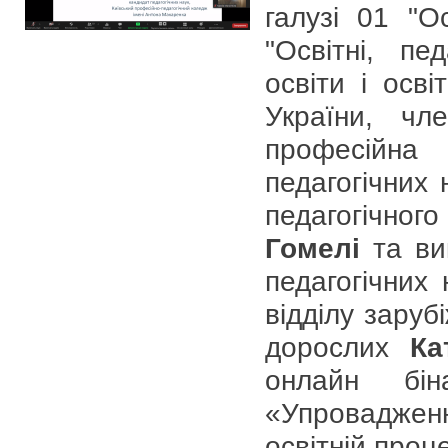
галузі 01 "Ос
"Освітні, пед
освіти і осв
України, ч
професійн
педагогічних 
педагогічног
Гомелі
та вик
педагогічних 
відділу зарубі
дорослих
Ка
онлайн бін
«Упроваджен
освітній проц