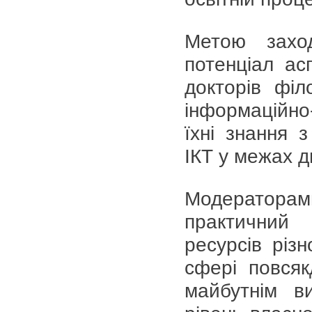
Метою заход
потенціал ас
докторів філ
інформаційно
їхні знання 
ІКТ у межах д
Модераторам
практичний 
ресурсів різн
сфері повсяк
майбутнім ви