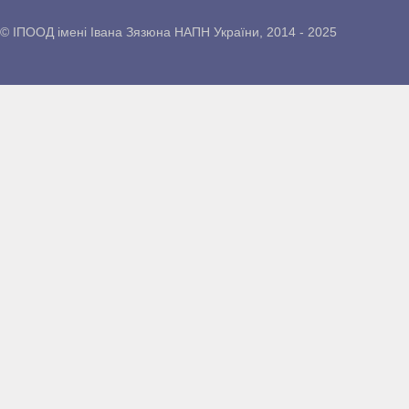
© ІПООД імені Івана Зязюна НАПН України, 2014 - 2025