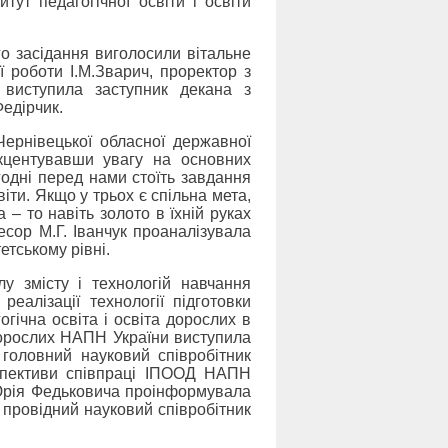
тут педагогічної освіти і освіти
го засідання виголосили вітальне
ї роботи І.М.Зварич, проректор з
 виступила заступник декана з
Федірчик.
Чернівецької обласної державної
акцентувавши увагу на основних
годні перед нами стоїть завдання
віти. Якщо у трьох є спільна мета,
 – то навіть золото в їхній руках
есор М.Г. Іванчук проаналізувала
етському рівні.
лу змісту і технологій навчання
алізації технології підготовки
гічна освіта і освіта дорослих в
и дорослих НАПН України виступила
 головний науковий співробітник
спективи співпраці ІПООД НАПН
 Юрія Федьковича проінформувала
 провідний науковий співробітник