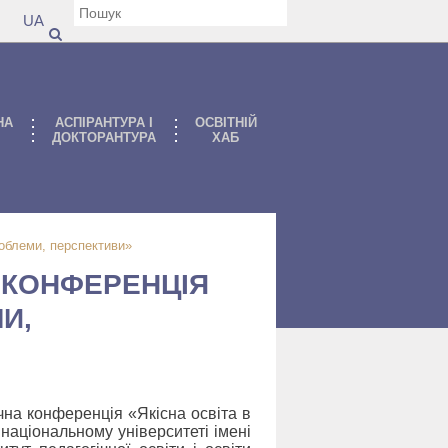
UA
НА
АСПIРАНТУРА I
ОСВІТНІЙ
ДОКТОРАНТУРА
ХАБ
роблеми, перспективи»
 КОНФЕРЕНЦІЯ
МИ,
чна конференція «Якісна освіта в
 національному університеті імені