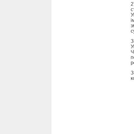
2
с
У
і
з
с
З
У
Ч
п
р
З
к