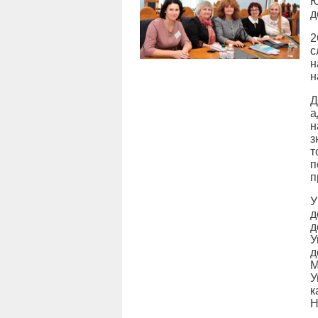
Ю
д
2
с
н
н
Д
а
н
з
т
п
п
У
д
д
У
д
М
У
к
Н