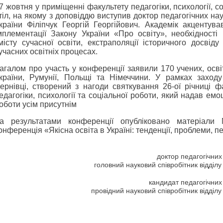
7 жовтня у приміщенні факультету педагогіки, психології, с
тіл, на якому з доповіддю виступив доктор педагогічних н
країни Філіпчук Георгій Георгійович. Академік акценту
мплементації Закону України «Про освіту», необхідності 
місту сучасної освіти, екстраполяції історичного досвіду 
учасних освітніх процесах.
агалом про участь у конференції заявили 170 учених, осв
країни, Румунії, Польщі та Німеччини. У рамках заход
ернівці, створений з нагоди святкування 26-ої річниці ф
едагогіки, психології та соціальної роботи, який надав ем
оботи усім присутнім
а результатами конференції опубліковано матеріали М
онференція «Якісна освіта в Україні: тенденції, проблеми, п
доктор педагогічни
головний науковий співробітник відділу
кандидат педагогічних
провідний науковий співробітник відділу