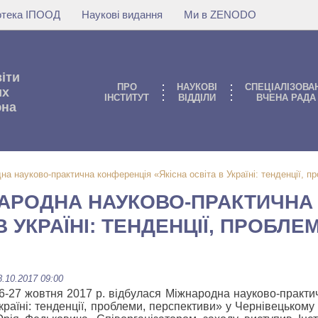
іотека ІПООД
Наукові видання
Ми в ZENODO
віти
ПРО
НАУКОВI
СПЕЦІАЛІЗОВА
их
IНСТИТУТ
ВIДДIЛИ
ВЧЕНА РАДА
юна
а науково-практична конференція «Якісна освіта в Україні: тенденції, п
НАРОДНА НАУКОВО-ПРАКТИЧНА
В УКРАЇНІ: ТЕНДЕНЦІЇ, ПРОБЛЕ
8.10.2017 09:00
6-27 жовтня 2017 р. відбулася Міжнародна науково-практи
країні: тенденції, проблеми, перспективи» у Чернівецькому