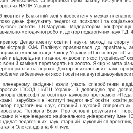
рія Федьковича. Співорганізатором заходу виступив Інсти
орослих НАПН України.
6 жовтня у Блакитній залі університету у межах пленарно
лово декан факультету педагогіки, психології та соціально
аукової роботи Т.В.Марусик. Модератором конференції
авчально-методичної роботи, доктор педагогічних наук Т.Д. 
иректор Департаменту освіти і науки, молоді та спорту 
дміністрації О.М. Палійчук приєдналася до привітань, 
апрямах імплементації Закону України «Про освіту»: «Сьо
найти відповідь на питання, як досягти якості української ос
о вони й каміння перетворять на золото. Якщо ж мета різна
еретвориться на порох». Доктор психологічних наук, проф
роблеми забезпечення якості освіти на внутрішньоуніверсит
 пленарному засіданні взяли участь співробітники відді
орослих ІПООД НАПН України. З доповіддю про досвід ре
окторів філософії за освітньо-науковою програмою «Педаго
країні і зарубіжжі» в Інституті педагогічної освіти і освіт
октор педагогічних наук, старший науковий співробітник,
ирослава Петрівна Вовк. Про основні результати і пер
країни й Чернівецького національного університету імені
андидат педагогічних наук, старший науковий співробітник,
аталія Олександрівна Філіпчук.