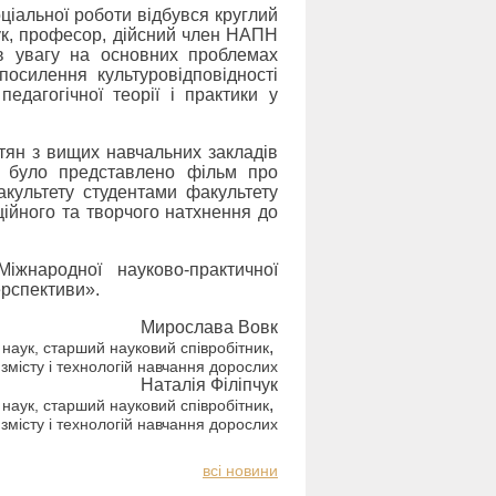
оціальної роботи відбувся круглий
аук, професор, дійсний член НАПН
вав увагу на основних проблемах
посилення культуровідповідності
педагогічної теорії і практики у
ітян з вищих навчальних закладів
у було представлено фільм про
акультету студентами факультету
оційного та творчого натхнення до
іжнародної науково-практичної
ерспективи».
Мирослава Вовк
,
х наук, старший науковий
співробітник
 змісту і технологій навчання дорослих
Наталія Філіпчук
,
 наук, старший науковий
співробітник
 змісту і технологій навчання дорослих
всi новини