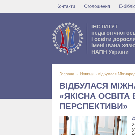
Контакти
Оголошення
Е-бібл
IНСТИТУТ
педагогічної ос
i освiти доросл
імені Івана Зяз
НАПН України
Головна
-
Новини
-
відбулася Міжнародн
ВІДБУЛАСЯ МІЖ
«ЯКІСНА ОСВІТА 
ПЕРСПЕКТИВИ»
2
2
У